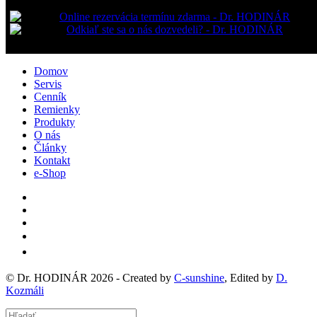
Domov
Servis
Cenník
Remienky
Produkty
O nás
Články
Kontakt
e-Shop
© Dr. HODINÁR 2026 - Created by
C
-
sunshine
, Edited by
D.
Kozmáli