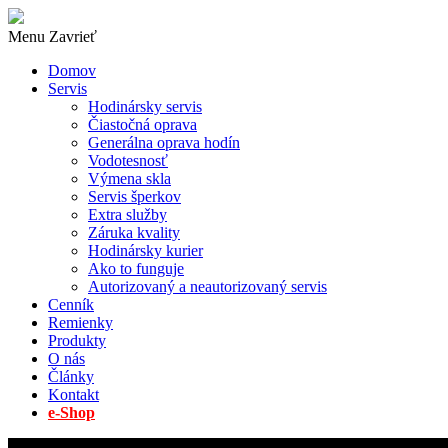
Menu
Zavrieť
Domov
Servis
Hodinársky servis
Čiastočná oprava
Generálna oprava hodín
Vodotesnosť
Výmena skla
Servis šperkov
Extra služby
Záruka kvality
Hodinársky kurier
Ako to funguje
Autorizovaný a neautorizovaný servis
Cenník
Remienky
Produkty
O nás
Články
Kontakt
e-Shop