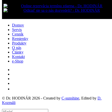
Domov
Servis
Cenník
Remienky
Produkty
O nás
Články
Kontakt
e-Shop
© Dr. HODINÁR 2026 - Created by
C
-
sunshine
, Edited by
D.
Kozmáli