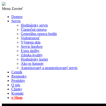
Menu
Zavrieť
Domov
Servis
Hodinársky servis
Čiastočná oprava
Generálna oprava hodín
Vodotesnosť
Výmena skla
Servis šperkov
Extra služby
Záruka kvality
Hodinársky kurier
Ako to funguje
Autorizovaný a neautorizovaný servis
Cenník
Remienky
Produkty
O nás
Články
Kontakt
e-Shop