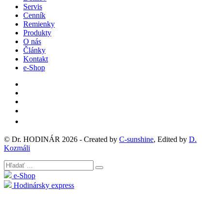
Servis
Cenník
Remienky
Produkty
O nás
Články
Kontakt
e-Shop
© Dr. HODINÁR 2026 - Created by
C
-
sunshine
, Edited by
D.
Kozmáli
e-Shop
Hodinársky express