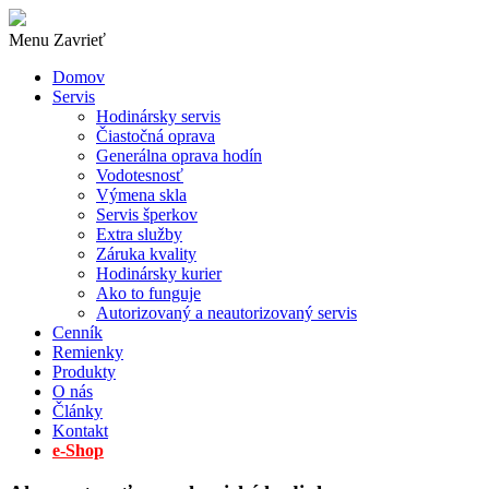
Menu
Zavrieť
Domov
Servis
Hodinársky servis
Čiastočná oprava
Generálna oprava hodín
Vodotesnosť
Výmena skla
Servis šperkov
Extra služby
Záruka kvality
Hodinársky kurier
Ako to funguje
Autorizovaný a neautorizovaný servis
Cenník
Remienky
Produkty
O nás
Články
Kontakt
e-Shop