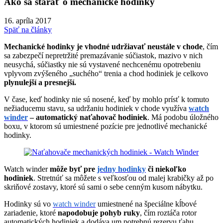
Ako sa starať o mechanické hodinky
16. apríla 2017
Späť na články
Mechanické hodinky je vhodné udržiavať neustále v chode
, čím
sa zabezpečí nepretržité premazávanie súčiastok, mazivo v nich
neusychá, súčiastky nie sú vystavené nechcenému opotrebeniu
vplyvom zvýšeného „suchého“ trenia a chod hodiniek je celkovo
plynulejší a presnejší.
V čase, keď hodinky nie sú nosené, keď by mohlo prísť k tomuto
nežiaducemu stavu, sa udržaniu hodiniek v chode využíva
watch
winder
– automatický naťahovač hodiniek
. Má podobu úložného
boxu, v ktorom sú umiestnené pozície pre jednotlivé mechanické
hodinky.
Watch winder
môže byť pre
jedny hodinky
či niekoľko
hodiniek
. Stretnúť sa môžete s veľkosťou od malej krabičky až po
skriňové zostavy, ktoré sú sami o sebe cenným kusom nábytku.
Hodinky sú vo
watch winder
umiestnené na špeciálne kĺbové
zariadenie, ktoré
napodobuje pohyb ruky
, čím roztáča rotor
automatických hodiniek a dodáva um potrebnú rezervu ťahu.