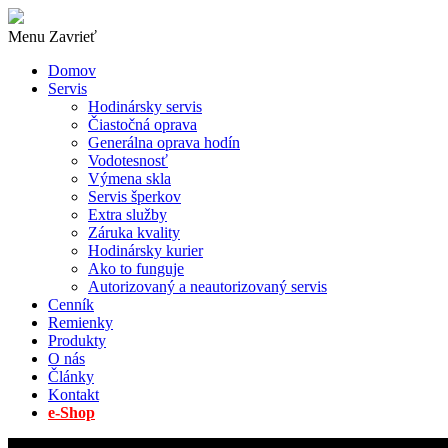
Menu
Zavrieť
Domov
Servis
Hodinársky servis
Čiastočná oprava
Generálna oprava hodín
Vodotesnosť
Výmena skla
Servis šperkov
Extra služby
Záruka kvality
Hodinársky kurier
Ako to funguje
Autorizovaný a neautorizovaný servis
Cenník
Remienky
Produkty
O nás
Články
Kontakt
e-Shop