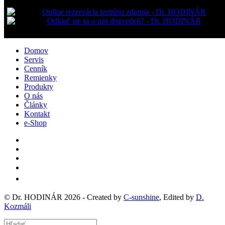
Domov
Servis
Cenník
Remienky
Produkty
O nás
Články
Kontakt
e-Shop
© Dr. HODINÁR 2026 - Created by
C
-
sunshine
, Edited by
D.
Kozmáli