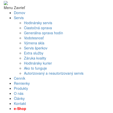
Menu
Zavrieť
Domov
Servis
Hodinársky servis
Čiastočná oprava
Generálna oprava hodín
Vodotesnosť
Výmena skla
Servis šperkov
Extra služby
Záruka kvality
Hodinársky kurier
Ako to funguje
Autorizovaný a neautorizovaný servis
Cenník
Remienky
Produkty
O nás
Články
Kontakt
e-Shop