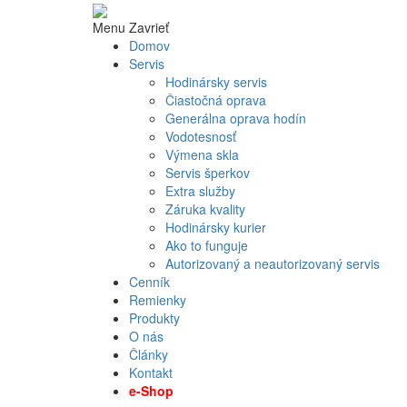
Menu
Zavrieť
Domov
Servis
Hodinársky servis
Čiastočná oprava
Generálna oprava hodín
Vodotesnosť
Výmena skla
Servis šperkov
Extra služby
Záruka kvality
Hodinársky kurier
Ako to funguje
Autorizovaný a neautorizovaný servis
Cenník
Remienky
Produkty
O nás
Články
Kontakt
e-Shop